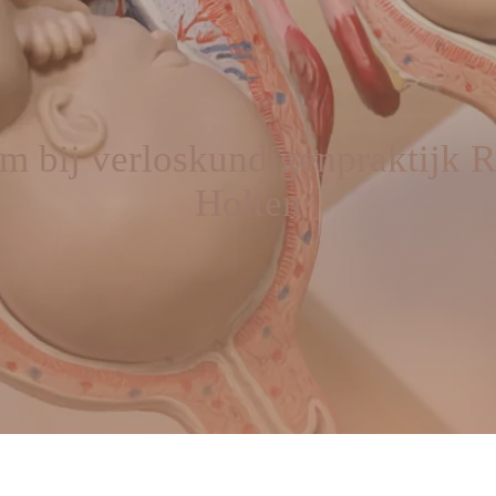
 bij verloskundigenpraktijk R
Holten