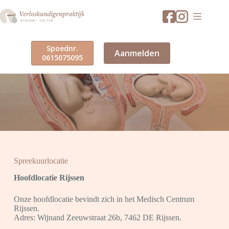
Ga
naar
de
inhoud
Spoednr.
Aanmelden
0615075095
Spreekuurlocaties
Spreekuurlocatie
Hoofdlocatie Rijssen
Onze hoofdlocatie bevindt zich in het Medisch Centrum
Rijssen.
Adres: Wijnand Zeeuwstraat 26b, 7462 DE Rijssen.