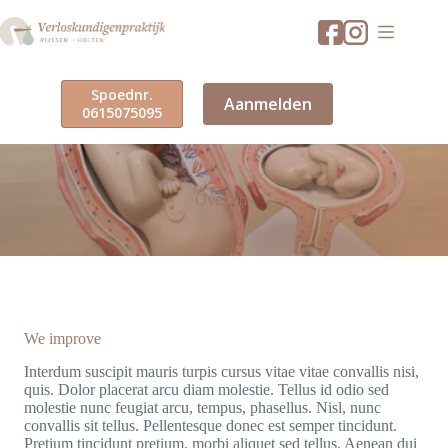
Ga
naar
de
inhoud
Spoednr.
Aanmelden
0615075095
Over ons
We improve
Interdum suscipit mauris turpis cursus vitae vitae convallis nisi,
quis. Dolor placerat arcu diam molestie. Tellus id odio sed
molestie nunc feugiat arcu, tempus, phasellus. Nisl, nunc
convallis sit tellus. Pellentesque donec est semper tincidunt.
Pretium tincidunt pretium, morbi aliquet sed tellus. Aenean dui